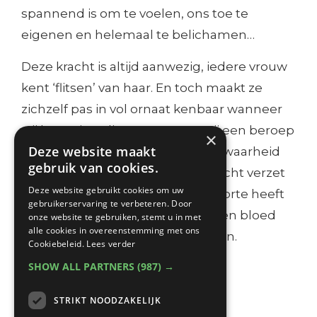
spannend is om te voelen, ons toe te
eigenen en helemaal te belichamen…
Deze kracht is altijd aanwezig, iedere vrouw
kent ‘flitsen’ van haar. En toch maakt ze
zichzelf pas in vol ornaat kenbaar wanneer
wij haar uitnodigen, wanneer wij een beroep
×
Deze website maakt
op haar doen om onze innerlijke waarheid
gebruik van cookies.
en vrijheid te cultiveren. Deze kracht verzet
Deze website gebruikt cookies om uw
bergen. Elke vrouw die ooit geboorte heeft
gebruikerservaring te verbeteren. Door
gegeven aan een kind van vlees en bloed
onze website te gebruiken, stemt u in met
alle cookies in overeenstemming met ons
kent deze kracht tot in haar botten.
Cookiebeleid.
Lees verder
SHOW ALL PARTNERS
(987) →
En nu? Nu is het tijd.
Het is tijd om ons wereldbeeld te
STRIKT NOODZAKELIJK
transformeren.