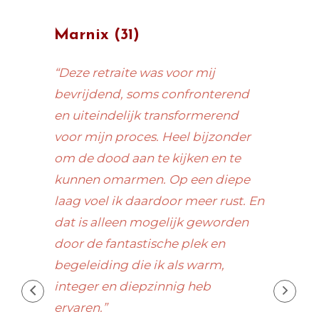
Marnix (31)
Anne
“Deze retraite was voor mij
“Het 
epste
bevrijdend, soms confronterend
diepe,
in
en uiteindelijk transformerend
innerl
t in
voor mijn proces. Heel bijzonder
heb g
om de dood aan te kijken en te
mijn h
 aan
kunnen omarmen. Op een diepe
en op
en
laag voel ik daardoor meer rust. En
opgaf
n
dat is alleen mogelijk geworden
beden
boden
door de fantastische plek en
van de
. Deze
begeleiding die ik als warm,
was e
n
integer en diepzinnig heb
momen
ervaren.”
kwalit