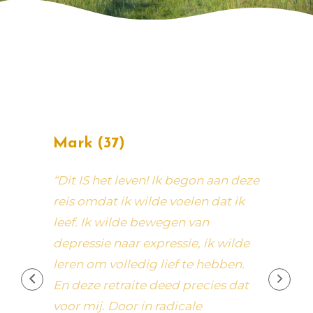
Mark (37)
Sara
n de
“Dit IS het leven! Ik begon aan deze
“Leven
eer
reis omdat ik wilde voelen dat ik
meer r
leef. Ik wilde bewegen van
Ik voe
ouwen
depressie naar expressie, ik wilde
leven
leren om volledig lief te hebben.
in mij
moment
En deze retraite deed precies dat
zeer 
en en
voor mij. Door in radicale
tegeli