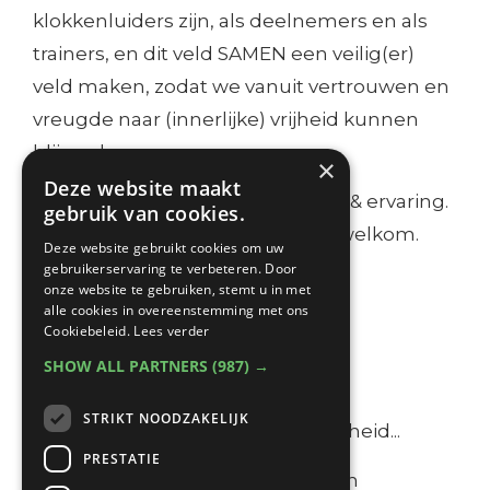
klokkenluiders zijn, als deelnemers en als
trainers, en dit veld SAMEN een veilig(er)
veld maken, zodat we vanuit vertrouwen en
vreugde naar (innerlijke) vrijheid kunnen
blijven bewegen.
×
Deze website maakt
Ik ben benieuwd naar jouw stem & ervaring.
gebruik van cookies.
Comments / share etc. heel erg welkom.
Deze website gebruikt cookies om uw
gebruikerservaring te verbeteren. Door
Liefs,
onze website te gebruiken, stemt u in met
alle cookies in overeenstemming met ons
Chris
Cookiebeleid.
Lees verder
SHOW ALL PARTNERS
(987) →
NOTE -
STRIKT NOODZAKELIJK
Ik poog zorg te dragen voor veiligheid...
PRESTATIE
→ Door met intakes (schriftelijk en