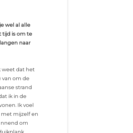
e wel al alle
ijd is om te
rlangen naar
k weet dat het
) van om de
caanse strand
t ik in de
onen. Ik voel
d met mijzelf en
spannend om
 duikplank