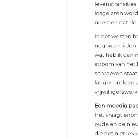
levenstransitie
losgelaten word
noemen dat de ‘l
In het westen h
nog, we mijden z
wat heb ik dan 
stroom van het l
schroeven staat
langer ontleen a
vrijwilligerswer
Een moedig pad
Het vraagt eno
oude en de nieu
die net niet lek