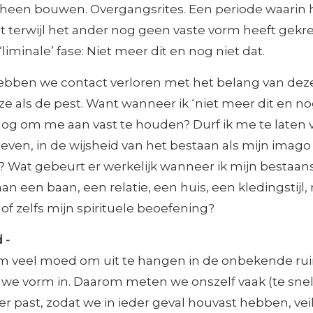
s heen bouwen. Overgangsrites. Een periode waarin 
t terwijl het ander nog geen vaste vorm heeft gekr
iminale’ fase: Niet meer dit en nog niet dat.
ebben we contact verloren met het belang van deze
e als de pest. Want wanneer ik ‘niet meer dit en nog
nog om me aan vast te houden? Durf ik me te laten v
even, in de wijsheid van het bestaan als mijn imago
? Wat gebeurt er werkelijk wanneer ik mijn bestaans
an een baan, een relatie, een huis, een kledingstijl,
k of zelfs mijn spirituele beoefening?
 -
rm veel moed om uit te hangen in de onbekende ru
we vorm in. Daarom meten we onszelf vaak (te snel)
ker past, zodat we in ieder geval houvast hebben, vei