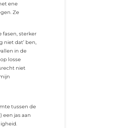
het ene
egen. Ze
 fasen, sterker
 niet dat’ ben,
allen in de
 op losse
recht niet
 mijn
imte tussen de
 een jas aan
ligheid.