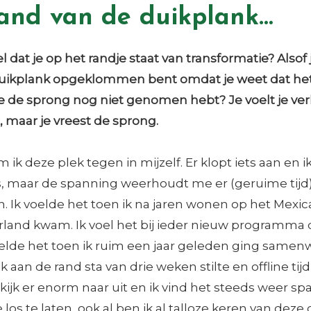
and van de duikplank…
 dat je op het randje staat van transformatie? Alsof j
uikplank opgeklommen bent omdat je weet dat het t
e de sprong nog niet genomen hebt? Je voelt je ve
 maar je vreest de sprong.
 ik deze plek tegen in mijzelf. Er klopt iets aan en i
s, maar de spanning weerhoudt me er (geruime tijd
. Ik voelde het toen ik na jaren wonen op het Mexi
land kwam. Ik voel het bij ieder nieuw programma da
oelde het toen ik ruim een jaar geleden ging samenw
ik aan de rand sta van drie weken stilte en offline tij
k kijk er enorm naar uit en ik vind het steeds weer 
 los te laten, ook al ben ik al talloze keren van deze