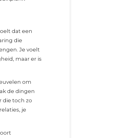
oelt dat een
aring die
ngen. Je voelt
heid, maar er is
sneuvelen om
aak de dingen
 die toch zo
elaties, je
soort