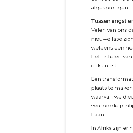
afgesprongen.
Tussen angst en
Velen van ons d
nieuwe fase zich
weleens een he
het tintelen van
ook angst.
Een transformat
plaats te maken
waarvan we diep
verdomde pijnlij
baan…
In Afrika zijn e