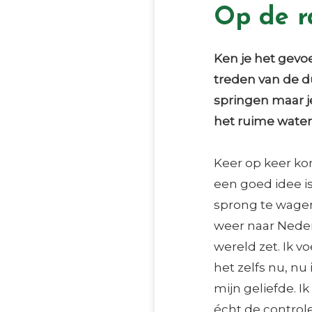
Op de r
Ken je het gevoel
treden van de d
springen maar j
het ruime water,
Keer op keer kom
een goed idee i
sprong te wagen
weer naar Neder
wereld zet. Ik v
het zelfs nu, nu 
mijn geliefde. I
écht de controle