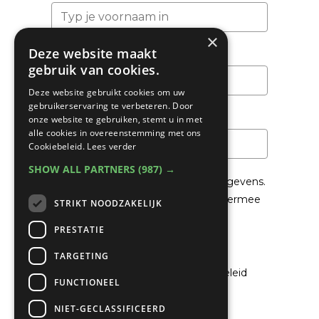
×
Deze website maakt
Achternaam
gebruik van cookies.
Deze website gebruikt cookies om uw
gebruikerservaring te verbeteren. Door
Email
*
onze website te gebruiken, stemt u in met
alle cookies in overeenstemming met ons
Cookiebeleid.
Lees verder
SHOW ALL PARTNERS
(987) →
We gaan voorzichtig om met je gegevens.
Lees in het
Privacybeleid
hoe we hiermee
STRIKT NOODZAKELIJK
om gaan.
PRESTATIE
Privacybeleid
TARGETING
Ik ga akkoord met het privacybeleid
FUNCTIONEEL
NIET-GECLASSIFICEERD