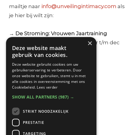
mailtje naar
info@unveilingintimacy.com
als
je hier bij wilt zijn:
→ De Stroming: Vrouwen Jaartraining
×
(voorheen ‘Your Yoni Journey’, apr t/m dec
Deze website maakt
‘24). Save the dates:
gebruik van cookies.
Deze website gebruikt cookies om uw
Fase 01 - 12 t/m 14 april
gebruikerservaring te verbeteren. Door
Fase 02 - 24 t/m 26 mei
onze website te gebruiken, stemt u in met
alle cookies in overeenstemming met ons
Fase 03 - 28 t/m 30 juni
Cookiebeleid.
Lees verder
Fase 04 - 13 t/m 15 sept
SHOW ALL PARTNERS
(987) →
Fase 05 - 1 t/m 3 nov
Fase 06 - 6 t/m 8 dec
STRIKT NOODZAKELIJK
PRESTATIE
EN… Heugelijk Nieuws!
TARGETING