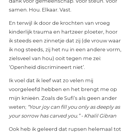
dank voor gemeenschap. Voor steun. Voor
samen. Hou. Elkaar. Vast.
En terwijl ik door de krochten van vroeg
kinderlijk trauma en hartzeer ploeter, hoor
ik steeds een zinnetje dat zij (de vrouw waar
ik nog steeds, zij het nu in een andere vorm,
zielsveel van hou) ooit tegen me zei:
‘Openheid discrimineert niet’.
Ik voel dat ik leef wat zo velen mij
voorgeleefd hebben en het brengt me op
mijn knieën. Zoals de Sufi’s als geen ander
weten;
“Your joy can fill you only as deeply as
your sorrow has carved you.” - Khalil Gibran
Ook heb ik geleerd dat rupsen helemaal tot