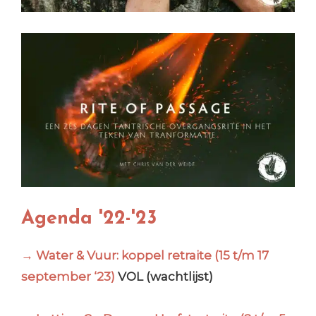
Agenda '22-'23
→
Water & Vuur: koppel retraite (15 t/m 17
september ‘23)
VOL (wachtlijst)