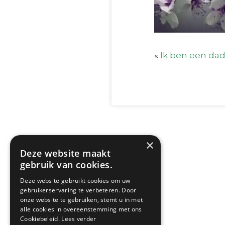
«
Ik ben een dad
×
Deze website maakt
gebruik van cookies.
Deze website gebruikt cookies om uw
gebruikerservaring te verbeteren. Door
onze website te gebruiken, stemt u in met
alle cookies in overeenstemming met ons
Cookiebeleid.
Lees verder