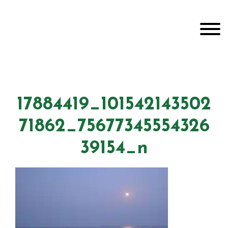
Door
Unveiling Intimacy
naar
Toggle
de
hoofd
inhoud
Header
echts
17884419_101542143502
71862_75677345554326
39154_n