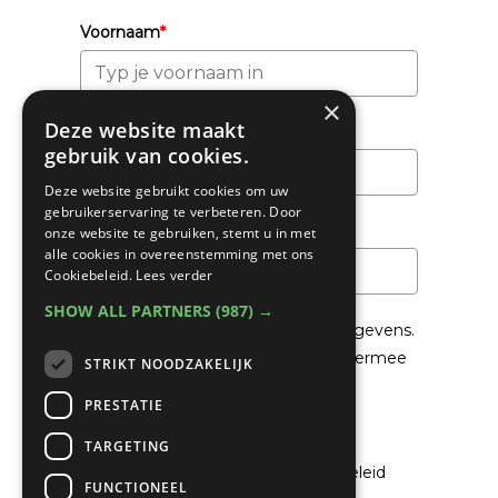
Voornaam
*
×
Deze website maakt
Achternaam
gebruik van cookies.
Deze website gebruikt cookies om uw
gebruikerservaring te verbeteren. Door
Email
*
onze website te gebruiken, stemt u in met
alle cookies in overeenstemming met ons
Cookiebeleid.
Lees verder
SHOW ALL PARTNERS
(987) →
We gaan voorzichtig om met je gegevens.
Lees in het
Privacybeleid
hoe we hiermee
STRIKT NOODZAKELIJK
om gaan.
PRESTATIE
Privacybeleid
TARGETING
Ik ga akkoord met het privacybeleid
FUNCTIONEEL