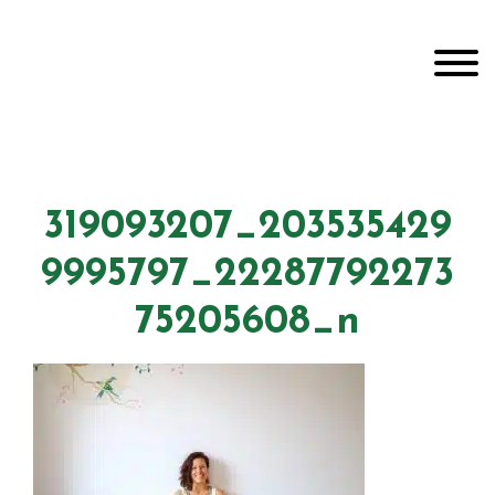
Door
Unveiling Intimacy
naar
Toggle
de
hoofd
inhoud
Header
echts
319093207_203535429
9995797_22287792273
75205608_n