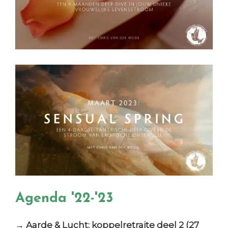
Agenda '22-'23
→ Aarde & Lucht: koppelretraite deel 2 (27