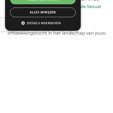
online training
‘Wild & Wise: Female Sexual
ALLES AFWIJZEN
Embodiment’
!
DETAILS WEERGEVEN
In deze training ga jij, vrouw, op
ontdekkingstocht in het landschap van jouw
lichaam en energie, jouw sensualiteit en
seksualiteit. Je onderzoekt wat je in de weg
staat en je krijgt hands-on tools, meditaties,
informatie en inspiratie om de intimiteit met
jezelf te verdiepen en verruimen!
Enkele reacties van deelnemende vrouwen:
…
’Er ontstaat al een hele shift, van ongevoelig
naar intense gevoeligheid!’
…’Wat een ontzettend fijne cursus! Ik ben er
bijna elke dag mee bezig en vind de video's