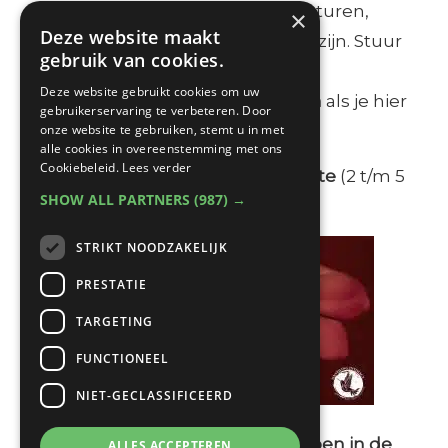
staan wanneer wij deze mail versturen,
×
Deze website maakt
maar waarvan de data al bekend zijn. Stuur
gebruik van cookies.
een mailtje
Deze website gebruikt cookies om uw
naar
info@unveilingintimacy.com
als je hier
gebruikerservaring te verbeteren. Door
onze website te gebruiken, stemt u in met
bij wilt zijn:
alle cookies in overeenstemming met ons
Cookiebeleid.
Lees verder
→ Letting Go Deeper: Herfstretraite
(2 t/m 5
SHOW ALL PARTNERS
(987) →
november ‘23)
STRIKT NOODZAKELIJK
PRESTATIE
TARGETING
FUNCTIONEEL
NIET-GECLASSIFICEERD
Ook kan je ieder moment instappen in de
ALLES ACCEPTEREN