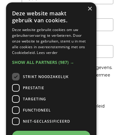
×
Deze website maakt
Achternaam
gebruik van cookies.
Deze website gebruikt cookies om uw
gebruikerservaring te verbeteren. Door
Email
*
onze website te gebruiken, stemt u in met
alle cookies in overeenstemming met ons
Cookiebeleid.
Lees verder
SHOW ALL PARTNERS
(987) →
We gaan voorzichtig om met je gegevens.
Lees in het
Privacybeleid
hoe we hiermee
STRIKT NOODZAKELIJK
om gaan.
PRESTATIE
Privacybeleid
TARGETING
Ik ga akkoord met het privacybeleid
FUNCTIONEEL
NIET-GECLASSIFICEERD
Verzenden