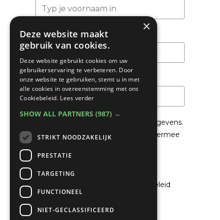
×
Deze website maakt
Achternaam
gebruik van cookies.
Deze website gebruikt cookies om uw
gebruikerservaring te verbeteren. Door
Email
*
onze website te gebruiken, stemt u in met
alle cookies in overeenstemming met ons
Cookiebeleid.
Lees verder
SHOW ALL PARTNERS
(987) →
We gaan voorzichtig om met je gegevens.
Lees in het
Privacybeleid
hoe we hiermee
STRIKT NOODZAKELIJK
om gaan.
PRESTATIE
Privacybeleid
TARGETING
Ik ga akkoord met het privacybeleid
FUNCTIONEEL
NIET-GECLASSIFICEERD
Verzenden