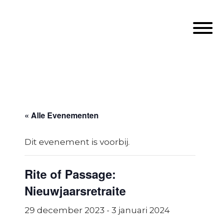
Door
Unveiling Intimacy
naar
Toggle
de
hoofd
inhoud
Header
echts
« Alle Evenementen
Dit evenement is voorbij.
Rite of Passage:
Nieuwjaarsretraite
29 december 2023
-
3 januari 2024