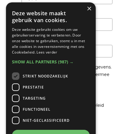
×
Deze website maakt
Achternaam
gebruik van cookies.
Deze website gebruikt cookies om uw
gebruikerservaring te verbeteren. Door
Email
*
onze website te gebruiken, stemt u in met
alle cookies in overeenstemming met ons
Cookiebeleid.
Lees verder
SHOW ALL PARTNERS
(987) →
We gaan voorzichtig om met je gegevens.
Lees in het
Privacybeleid
hoe we hiermee
STRIKT NOODZAKELIJK
om gaan.
PRESTATIE
Privacybeleid
TARGETING
Ik ga akkoord met het privacybeleid
FUNCTIONEEL
NIET-GECLASSIFICEERD
Verzenden