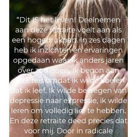
“Dit IS het leven! Deelnemen
aan deze retraite voelt aan als
een hogedrukpan. In zes dagen
heb ik inzichten en ervaringen
opgedaan waar ik anders jaren
over zou doen. Ik begon aan
deze reis omdat ik wilde voelen
dat ik leef. Ik wilde bewegen van
depressie naar expressie, ik wilde
leren om volledig lief te hebben.
En deze retraite deed precies dat
voor mij. Door in radicale