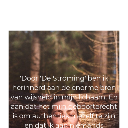
blijkt te zijn.
'Door 'De Stroming' ben ik
herinnerd aan de enorme bron
van wijsheid in mijn lichaam. En
aan dat het mijn geboorterecht
is om authentiek mezelf te zijn
en dat ik aan niemands