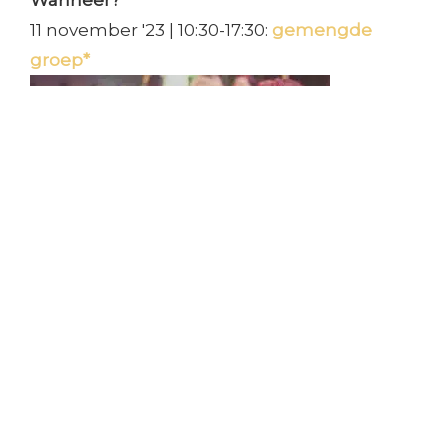
Wanneer?
11 november '23 | 10:30-17:30:
gemengde
groep*
* Klik op de groep om je in te schrijven, met
het kopen van een ticket is je plek bevestigd.
Ongeveer een week voor aanvang van de
groep kan je een informatiemail van ons
verwachten, tot dan!