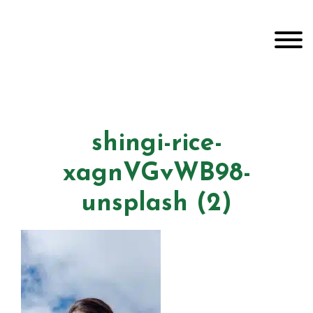
Door
Unveiling Intimacy
naar
Toggle
de
hoofd
inhoud
Header
echts
shingi-rice-
xagnVGvWB98-
unsplash (2)