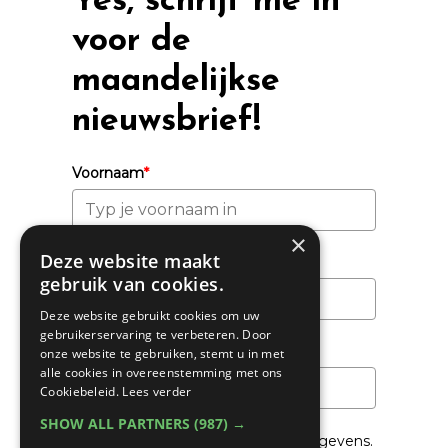
Yes, schrijf me in
voor de
maandelijkse
nieuwsbrief!
Voornaam
*
×
Deze website maakt
Achternaam
gebruik van cookies.
Deze website gebruikt cookies om uw
gebruikerservaring te verbeteren. Door
Email
*
onze website te gebruiken, stemt u in met
alle cookies in overeenstemming met ons
Cookiebeleid.
Lees verder
SHOW ALL PARTNERS
(987) →
We gaan voorzichtig om met je gegevens.