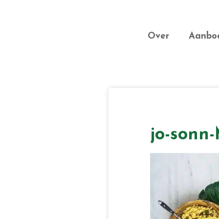
Door
Unveiling
naar
Header
Intimacy
de
Over
Aanbo
Rechts
hoofd
inhoud
jo-sonn