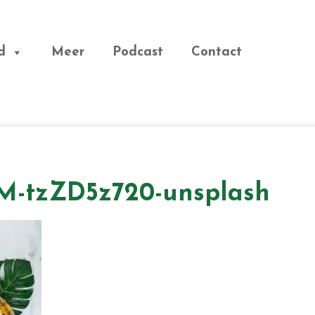
d
Meer
Podcast
Contact
-M-tzZD5z720-unsplash