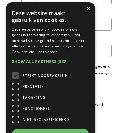
×
Deze website maakt
Achternaam
gebruik van cookies.
Deze website gebruikt cookies om uw
gebruikerservaring te verbeteren. Door
Email
*
onze website te gebruiken, stemt u in met
alle cookies in overeenstemming met ons
Cookiebeleid.
Lees verder
SHOW ALL PARTNERS
(987) →
We gaan voorzichtig om met je gegevens.
Lees in het
Privacybeleid
hoe we hiermee
STRIKT NOODZAKELIJK
om gaan.
PRESTATIE
Privacybeleid
TARGETING
Ik ga akkoord met het privacybeleid
FUNCTIONEEL
NIET-GECLASSIFICEERD
Verzenden