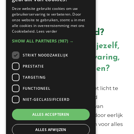
Deze website gebruikt cookies om uw
gebruikerservaring te verbeteren. Door
onze website te gebruiken, stemt u in met
alle cookies in overeenstemming met ons
Wat is jouw pad?
Cookiebeleid.
Lees verder
SHOW ALL PARTNERS
(987) →
Hoe zou het zijn om jezelf,
STRIKT NOODZAKELIJK
dit moment, deze ervaring,
PRESTATIE
volledig te omarmen?
TARGETING
Ik nodig je uit om je essentie in het licht te
FUNCTIONEEL
brengen, met je diepste waarheid
NIET-GECLASSIFICEERD
tevoorschijn te komen, de lagen van
ALLES ACCEPTEREN
conditionering af te pellen. Juist door eerlijk
te kijken naar en ruimte te maken voor alles
ALLES AFWIJZEN
wat je onderweg tegenkomt.