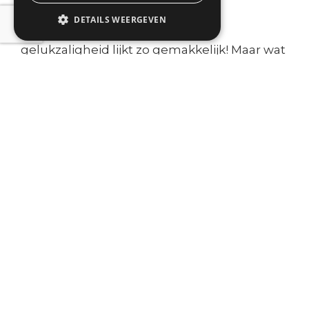
DETAILS WEERGEVEN
Je vrij voelen in verrukking en
gelukzaligheid lijkt zo gemakkelijk! Maar wat
betekent vrij zijn in angst? Onzekerheid?
Pijn? Is dat mogelijk? Hoe voelt het om je vrij
in jezelf te voelen? In je lichaam? In je
energie? Om de sluiers van je ware zelf los te
laten vallen?
Het pad van Tantra vraagt moed,
nieuwsgierigheid en grote bereidheid.
Bereidheid om alles wat je weet over jezelf
los te durven laten. Stap voor stap. Soms
sprong voor sprong. Is dit jouw pad?