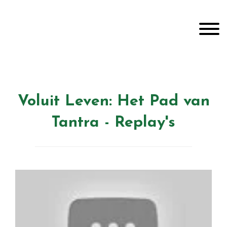
Door
Unveiling Intimacy
naar
Toggle
de
hoofd
inhoud
Header
Voluit Leven: Het Pad van
echts
Tantra - Replay's