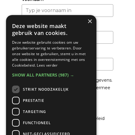
×
Deze website maakt
Achternaam
gebruik van cookies.
Deze website gebruikt cookies om uw
gebruikerservaring te verbeteren. Door
Email
*
onze website te gebruiken, stemt u in met
alle cookies in overeenstemming met ons
Cookiebeleid.
Lees verder
SHOW ALL PARTNERS
(987) →
We gaan voorzichtig om met je gegevens.
Lees in het
Privacybeleid
hoe we hiermee
STRIKT NOODZAKELIJK
om gaan.
PRESTATIE
Privacybeleid
TARGETING
Ik ga akkoord met het privacybeleid
FUNCTIONEEL
NIET-GECLASSIFICEERD