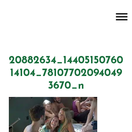
Door
Unveiling Intimacy
naar
Toggle
de
hoofd
inhoud
Header
echts
20882634_14405150760
14104_78107702094049
3670_n