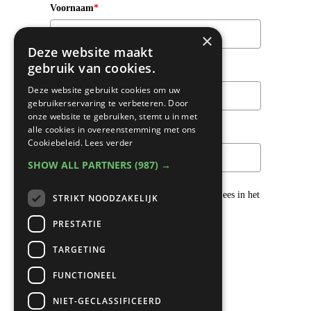
Voornaam
*
×
Deze website maakt
gebruik van cookies.
Achternaam
Deze website gebruikt cookies om uw
gebruikerservaring te verbeteren. Door
onze website te gebruiken, stemt u in met
alle cookies in overeenstemming met ons
Email
*
Cookiebeleid.
Lees verder
SHOW ALL PARTNERS
(987) →
We gaan voorzichtig om met je gegevens. Lees in het
STRIKT NOODZAKELIJK
Privacybeleid
hoe we hiermee om gaan.
PRESTATIE
Privacybeleid
TARGETING
Ik ga akkoord met het privacybeleid
FUNCTIONEEL
NIET-GECLASSIFICEERD