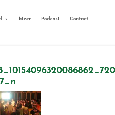
d
Meer
Podcast
Contact
3_10154096320086862_720
27_n