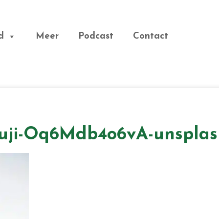
d
Meer
Podcast
Contact
uji-Oq6Mdb4o6vA-unsplas