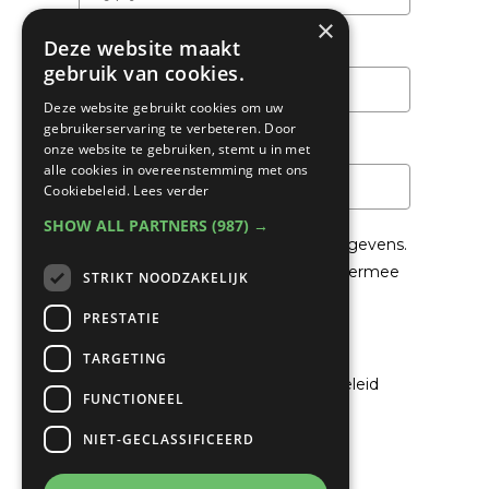
×
Deze website maakt
Achternaam
gebruik van cookies.
Deze website gebruikt cookies om uw
gebruikerservaring te verbeteren. Door
Email
*
onze website te gebruiken, stemt u in met
alle cookies in overeenstemming met ons
Cookiebeleid.
Lees verder
SHOW ALL PARTNERS
(987) →
We gaan voorzichtig om met je gegevens.
Lees in het
Privacybeleid
hoe we hiermee
STRIKT NOODZAKELIJK
om gaan.
PRESTATIE
Privacybeleid
TARGETING
Ik ga akkoord met het privacybeleid
FUNCTIONEEL
NIET-GECLASSIFICEERD
Verzenden