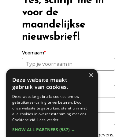
Yes, schrijf me in
voor de
maandelijkse
nieuwsbrief!
Voornaam
*
×
Deze website maakt
Achternaam
gebruik van cookies.
Deze website gebruikt cookies om uw
gebruikerservaring te verbeteren. Door
Email
*
onze website te gebruiken, stemt u in met
alle cookies in overeenstemming met ons
Cookiebeleid.
Lees verder
SHOW ALL PARTNERS
(987) →
We gaan voorzichtig om met je gegevens.