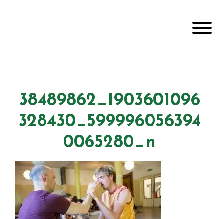
Door
Unveiling Intimacy
naar
Toggle
de
hoofd
inhoud
Header
echts
38489862_1903601096
328430_599996056394
0065280_n