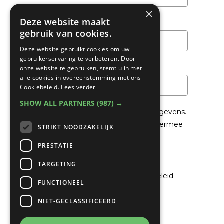
×
Deze website maakt
Achternaam
gebruik van cookies.
Deze website gebruikt cookies om uw
gebruikerservaring te verbeteren. Door
Email
*
onze website te gebruiken, stemt u in met
alle cookies in overeenstemming met ons
Cookiebeleid.
Lees verder
SHOW ALL PARTNERS
(987) →
We gaan voorzichtig om met je gegevens.
Lees in het
Privacybeleid
hoe we hiermee
STRIKT NOODZAKELIJK
om gaan.
PRESTATIE
Privacybeleid
TARGETING
Ik ga akkoord met het privacybeleid
FUNCTIONEEL
NIET-GECLASSIFICEERD
Verzenden