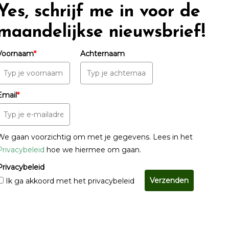
Yes, schrijf me in voor de
maandelijkse nieuwsbrief!
Voornaam
*
Achternaam
Email
*
We gaan voorzichtig om met je gegevens. Lees in het
Privacybeleid
hoe we hiermee om gaan.
Privacybeleid
Verzenden
Ik ga akkoord met het privacybeleid
© Copyright 2022 - 2026
Unveiling Intimacy
· All rights reserved