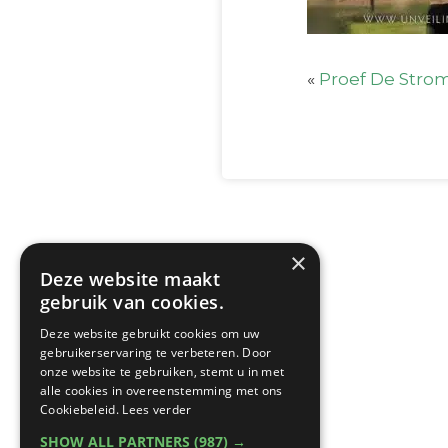
«
Proef De Stro
×
Deze website maakt
gebruik van cookies.
Deze website gebruikt cookies om uw
gebruikerservaring te verbeteren. Door
onze website te gebruiken, stemt u in met
alle cookies in overeenstemming met ons
Cookiebeleid.
Lees verder
SHOW ALL PARTNERS
(987) →