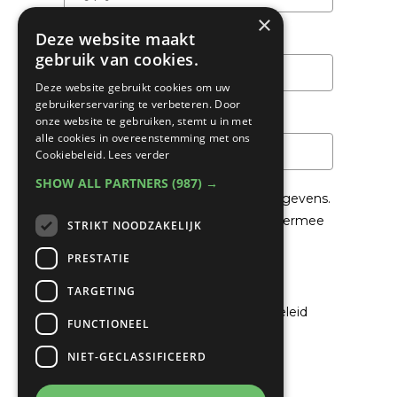
×
Deze website maakt
Achternaam
gebruik van cookies.
Deze website gebruikt cookies om uw
gebruikerservaring te verbeteren. Door
Email
*
onze website te gebruiken, stemt u in met
alle cookies in overeenstemming met ons
Cookiebeleid.
Lees verder
SHOW ALL PARTNERS
(987) →
We gaan voorzichtig om met je gegevens.
Lees in het
Privacybeleid
hoe we hiermee
STRIKT NOODZAKELIJK
om gaan.
PRESTATIE
Privacybeleid
TARGETING
Ik ga akkoord met het privacybeleid
FUNCTIONEEL
NIET-GECLASSIFICEERD
Verzenden