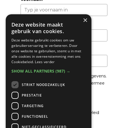
×
Deze website maakt
Achternaam
gebruik van cookies.
Deze website gebruikt cookies om uw
gebruikerservaring te verbeteren. Door
Email
*
onze website te gebruiken, stemt u in met
alle cookies in overeenstemming met ons
Cookiebeleid.
Lees verder
SHOW ALL PARTNERS
(987) →
We gaan voorzichtig om met je gegevens.
Lees in het
Privacybeleid
hoe we hiermee
STRIKT NOODZAKELIJK
om gaan.
PRESTATIE
Privacybeleid
TARGETING
Ik ga akkoord met het privacybeleid
FUNCTIONEEL
NIET-GECLASSIFICEERD