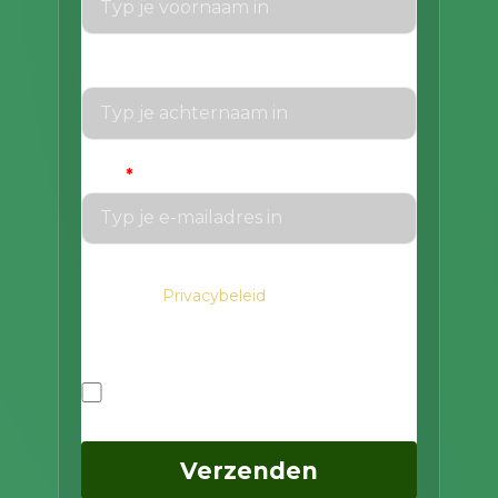
Achternaam
Email
*
We gaan voorzichtig om met je gegevens.
Privacybeleid
Lees in het
hoe we hiermee
om gaan.
Privacybeleid
Ik ga akkoord met het privacybeleid
Verzenden