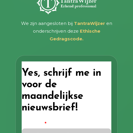
We zijn aangesloten bij
TantraWijzer
en
onderschrijven deze
Ethische
Gedragscode.
Yes, schrijf me in
voor de
maandelijkse
nieuwsbrief!
Voornaam
*