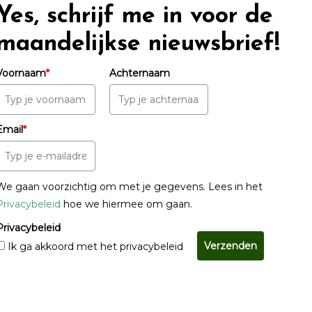
Yes, schrijf me in voor de
maandelijkse nieuwsbrief!
Voornaam
*
Achternaam
Email
*
We gaan voorzichtig om met je gegevens. Lees in het
Privacybeleid
hoe we hiermee om gaan.
Privacybeleid
Verzenden
Ik ga akkoord met het privacybeleid
© Copyright 2022 - 2026
Unveiling Intimacy
· All rights reserved