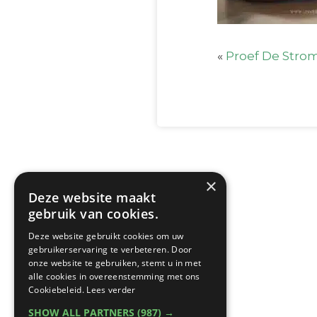
«
Proef De Stro
×
Deze website maakt
gebruik van cookies.
Deze website gebruikt cookies om uw
gebruikerservaring te verbeteren. Door
onze website te gebruiken, stemt u in met
alle cookies in overeenstemming met ons
Cookiebeleid.
Lees verder
SHOW ALL PARTNERS
(987) →