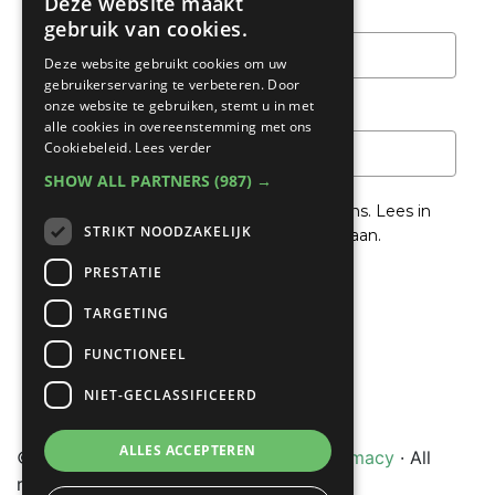
Deze website maakt
Achternaam
gebruik van cookies.
Deze website gebruikt cookies om uw
gebruikerservaring te verbeteren. Door
onze website te gebruiken, stemt u in met
Email
*
alle cookies in overeenstemming met ons
Cookiebeleid.
Lees verder
SHOW ALL PARTNERS
(987) →
We gaan voorzichtig om met je gegevens. Lees in
STRIKT NOODZAKELIJK
het
Privacybeleid
hoe we hiermee om gaan.
PRESTATIE
Privacybeleid
TARGETING
Ik ga akkoord met het privacybeleid
FUNCTIONEEL
Verzenden
NIET-GECLASSIFICEERD
ALLES ACCEPTEREN
© Copyright 2022 - 2026
Unveiling Intimacy
· All
rights reserved