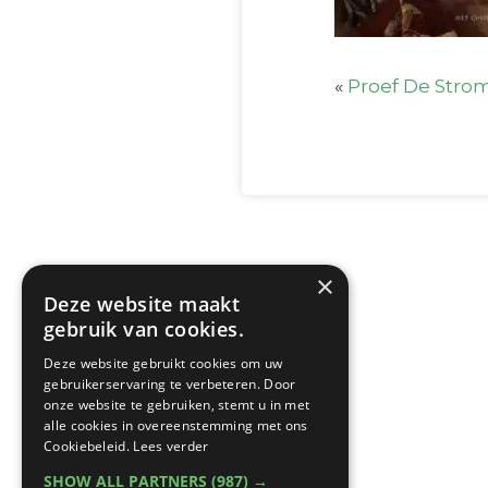
«
Proef De Stro
×
Deze website maakt
gebruik van cookies.
Deze website gebruikt cookies om uw
gebruikerservaring te verbeteren. Door
onze website te gebruiken, stemt u in met
alle cookies in overeenstemming met ons
Cookiebeleid.
Lees verder
SHOW ALL PARTNERS
(987) →