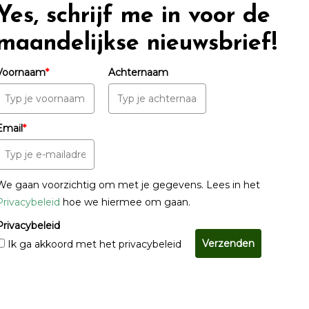
Yes, schrijf me in voor de
maandelijkse nieuwsbrief!
Voornaam
*
Achternaam
Email
*
We gaan voorzichtig om met je gegevens. Lees in het
Privacybeleid
hoe we hiermee om gaan.
Privacybeleid
Verzenden
Ik ga akkoord met het privacybeleid
© Copyright 2022 - 2026
Unveiling Intimacy
· All rights reserved