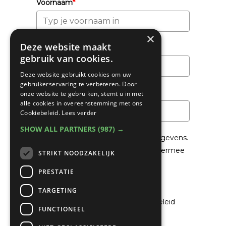
Voornaam
*
×
Deze website maakt
Achternaam
gebruik van cookies.
Deze website gebruikt cookies om uw
gebruikerservaring te verbeteren. Door
Email
*
onze website te gebruiken, stemt u in met
alle cookies in overeenstemming met ons
Cookiebeleid.
Lees verder
SHOW ALL PARTNERS
(987) →
We gaan voorzichtig om met je gegevens.
Lees in het
Privacybeleid
hoe we hiermee
STRIKT NOODZAKELIJK
om gaan.
PRESTATIE
Privacybeleid
TARGETING
Ik ga akkoord met het privacybeleid
FUNCTIONEEL