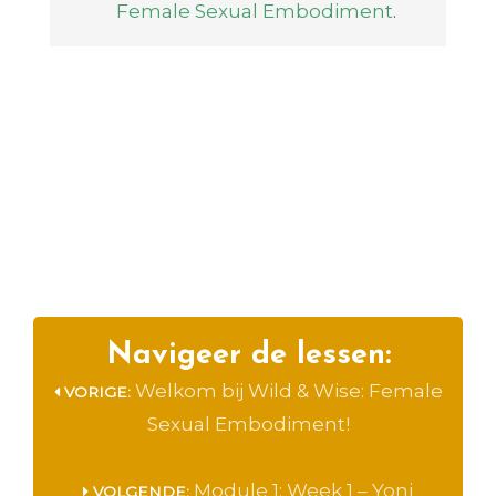
Female Sexual Embodiment
.
Navigeer de lessen:
Welkom bij Wild & Wise: Female
VORIGE:
Sexual Embodiment!
Module 1: Week 1 – Yoni
VOLGENDE: