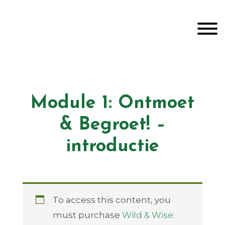
Door
Unveiling Intimacy
naar
Toggle
de
hoofd
inhoud
Header
echts
Module 1: Ontmoet
& Begroet! –
introductie
To access this content, you
must purchase
Wild & Wise: