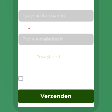
Achternaam
Email
*
We gaan voorzichtig om met je gegevens.
Privacybeleid
Lees in het
hoe we hiermee
om gaan.
Privacybeleid
Ik ga akkoord met het privacybeleid
Verzenden