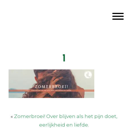
Door
Unveiling Intimacy
naar
Toggle
de
hoofd
inhoud
Header
echts
1
«
Zomerbroei! Over blijven als het pijn doet,
eerlijkheid en liefde.