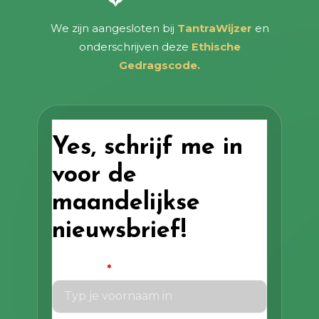
We zijn aangesloten bij
TantraWijzer
en
onderschrijven deze
Ethische
Gedragscode.
Yes, schrijf me in
voor de
maandelijkse
nieuwsbrief!
Voornaam
*