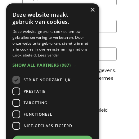
×
Deze website maakt
Achternaam
gebruik van cookies.
Deze website gebruikt cookies om uw
gebruikerservaring te verbeteren. Door
Email
*
onze website te gebruiken, stemt u in met
alle cookies in overeenstemming met ons
Cookiebeleid.
Lees verder
SHOW ALL PARTNERS
(987) →
We gaan voorzichtig om met je gegevens.
Lees in het
Privacybeleid
hoe we hiermee
STRIKT NOODZAKELIJK
om gaan.
PRESTATIE
Privacybeleid
TARGETING
Ik ga akkoord met het privacybeleid
FUNCTIONEEL
NIET-GECLASSIFICEERD
Verzenden