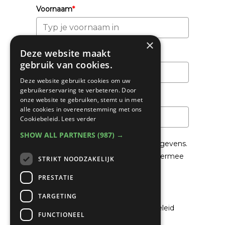
Voornaam
*
×
Deze website maakt
Achternaam
gebruik van cookies.
Deze website gebruikt cookies om uw
gebruikerservaring te verbeteren. Door
Email
*
onze website te gebruiken, stemt u in met
alle cookies in overeenstemming met ons
Cookiebeleid.
Lees verder
SHOW ALL PARTNERS
(987) →
We gaan voorzichtig om met je gegevens.
Lees in het
Privacybeleid
hoe we hiermee
STRIKT NOODZAKELIJK
om gaan.
PRESTATIE
Privacybeleid
TARGETING
Ik ga akkoord met het privacybeleid
FUNCTIONEEL