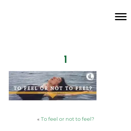
Door
Unveiling Intimacy
naar
Toggle
de
hoofd
inhoud
Header
echts
1
«
To feel or not to feel?