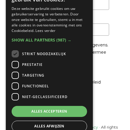
Deze website gebruikt cookies om uw
gebruikerservaring te verbeteren. Door
Email
*
onze website te gebruiken, stemt u in met
alle cookies in overeenstemming met ons
Cookiebeleid.
Lees verder
SHOW ALL PARTNERS
(987) →
We gaan voorzichtig om met je gegevens.
Lees in het
Privacybeleid
hoe we hiermee
STRIKT NOODZAKELIJK
om gaan.
PRESTATIE
Privacybeleid
TARGETING
Ik ga akkoord met het privacybeleid
FUNCTIONEEL
NIET-GECLASSIFICEERD
Verzenden
ALLES ACCEPTEREN
ALLES AFWIJZEN
© Copyright 2022 - 2026
Unveiling Intimacy
· All rights