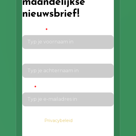
maandelijkse
nieuwsbrief!
Voornaam
*
Achternaam
Email
*
We gaan voorzichtig om met je gegevens.
Privacybeleid
Lees in het
hoe we hiermee
om gaan.