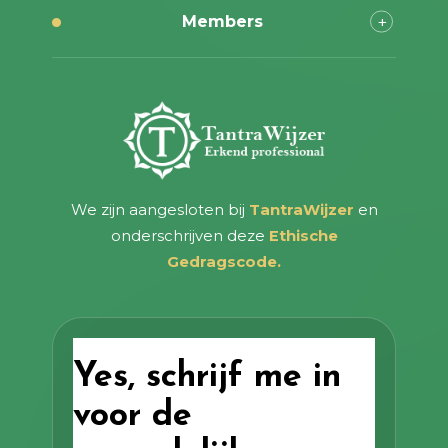
Members
We zijn aangesloten bij
TantraWijzer
en
onderschrijven deze
Ethische
Gedragscode.
Yes, schrijf me in
voor de