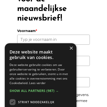
maandelijkse
nieuwsbrief!
Voornaam
*
×
Deze website maakt
Achternaam
gebruik van cookies.
Deze website gebruikt cookies om uw
gebruikerservaring te verbeteren. Door
Email
*
onze website te gebruiken, stemt u in met
alle cookies in overeenstemming met ons
Cookiebeleid.
Lees verder
SHOW ALL PARTNERS
(987) →
We gaan voorzichtig om met je gegevens.
Lees in het
Privacybeleid
hoe we hiermee
STRIKT NOODZAKELIJK
om gaan.