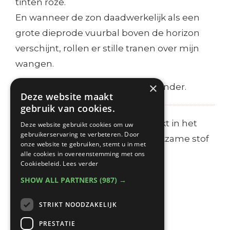
tinten roze.
En wanneer de zon daadwerkelijk als een
grote dieprode vuurbal boven de horizon
verschijnt, rollen er stille tranen over mijn
wangen.
×
Het leven is een godvergeten wonder.
Deze website maakt
gebruik van cookies.
* Je lichaam (pijnappelklier) maakt in het
Deze website gebruikt cookies om uw
gebruikerservaring te verbeteren. Door
donker vanzelf DMT aan (de werkzame stof
onze website te gebruiken, stemt u in met
in ayahuasca), maar dan in een
alle cookies in overeenstemming met ons
Cookiebeleid.
Lees verder
lichaamseigen tempo en ritme.
SHOW ALL PARTNERS
(987) →
STRIKT NOODZAKELIJK
Highlights!
PRESTATIE