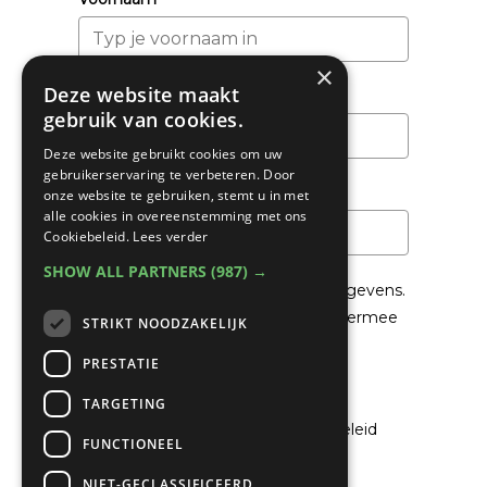
×
Deze website maakt
Achternaam
gebruik van cookies.
Deze website gebruikt cookies om uw
gebruikerservaring te verbeteren. Door
Email
*
onze website te gebruiken, stemt u in met
alle cookies in overeenstemming met ons
Cookiebeleid.
Lees verder
SHOW ALL PARTNERS
(987) →
We gaan voorzichtig om met je gegevens.
Lees in het
Privacybeleid
hoe we hiermee
STRIKT NOODZAKELIJK
om gaan.
PRESTATIE
Privacybeleid
TARGETING
Ik ga akkoord met het privacybeleid
FUNCTIONEEL
NIET-GECLASSIFICEERD