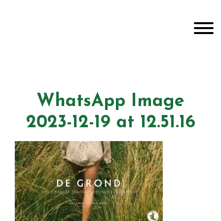
Door
Unveiling Intimacy
naar
Toggle
de
hoofd
inhoud
Header
echts
WhatsApp Image
2023-12-19 at 12.51.16