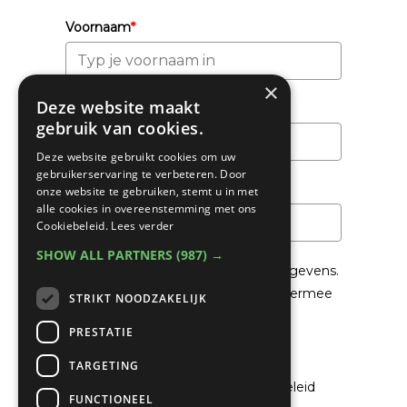
Voornaam
*
×
Deze website maakt
Achternaam
gebruik van cookies.
Deze website gebruikt cookies om uw
gebruikerservaring te verbeteren. Door
Email
*
onze website te gebruiken, stemt u in met
alle cookies in overeenstemming met ons
Cookiebeleid.
Lees verder
SHOW ALL PARTNERS
(987) →
We gaan voorzichtig om met je gegevens.
Lees in het
Privacybeleid
hoe we hiermee
STRIKT NOODZAKELIJK
om gaan.
PRESTATIE
Privacybeleid
TARGETING
Ik ga akkoord met het privacybeleid
FUNCTIONEEL