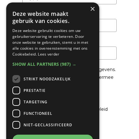
×
Deze website maakt
Achternaam
gebruik van cookies.
Deze website gebruikt cookies om uw
gebruikerservaring te verbeteren. Door
Email
*
onze website te gebruiken, stemt u in met
alle cookies in overeenstemming met ons
Cookiebeleid.
Lees verder
SHOW ALL PARTNERS
(987) →
We gaan voorzichtig om met je gegevens.
Lees in het
Privacybeleid
hoe we hiermee
STRIKT NOODZAKELIJK
om gaan.
PRESTATIE
Privacybeleid
TARGETING
Ik ga akkoord met het privacybeleid
FUNCTIONEEL
NIET-GECLASSIFICEERD
Verzenden