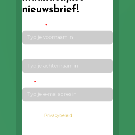
nieuwsbrief!
Voornaam
*
Achternaam
Email
*
We gaan voorzichtig om met je gegevens.
Privacybeleid
Lees in het
hoe we hiermee
om gaan.
Privacybeleid