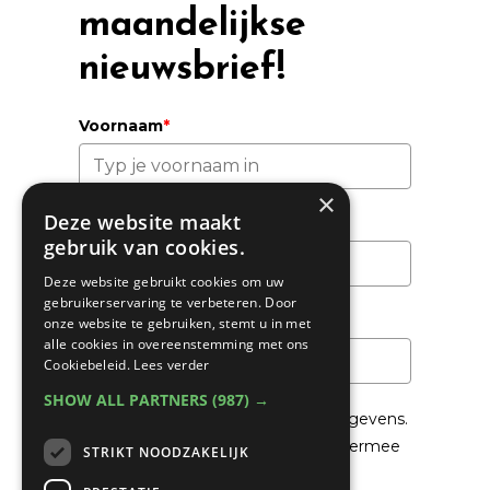
maandelijkse
nieuwsbrief!
Voornaam
*
×
Deze website maakt
Achternaam
gebruik van cookies.
Deze website gebruikt cookies om uw
gebruikerservaring te verbeteren. Door
Email
*
onze website te gebruiken, stemt u in met
alle cookies in overeenstemming met ons
Cookiebeleid.
Lees verder
SHOW ALL PARTNERS
(987) →
We gaan voorzichtig om met je gegevens.
Lees in het
Privacybeleid
hoe we hiermee
STRIKT NOODZAKELIJK
om gaan.