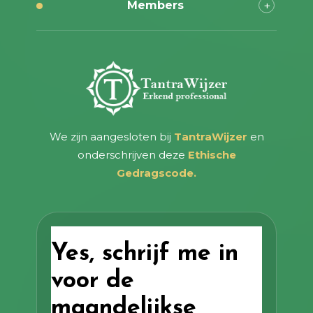
Members
We zijn aangesloten bij
TantraWijzer
en
onderschrijven deze
Ethische
Gedragscode.
Yes, schrijf me in
voor de
maandelijkse