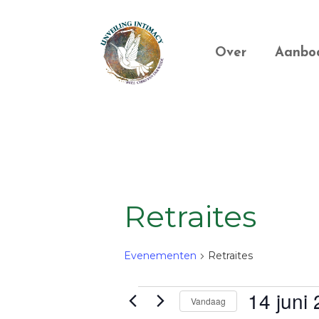
Door
Unveiling
naar
Header
Intimacy
de
Over
Aanbo
Rechts
hoofd
inhoud
Retraites
Evenementen
Retraites
14 juni
Evenementen
Vandaag