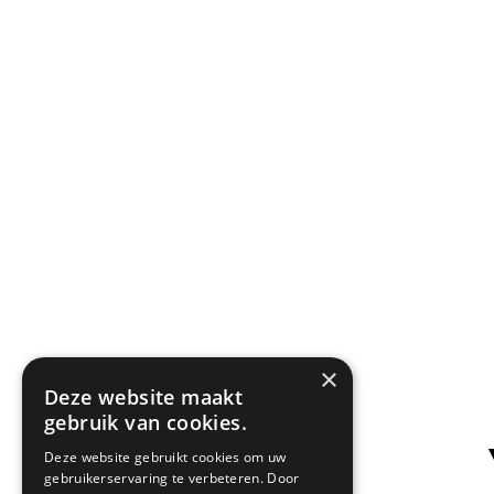
u
m
.
×
Deze website maakt
gebruik van cookies.
Deze website gebruikt cookies om uw
gebruikerservaring te verbeteren. Door