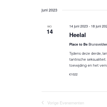
S
e
juni 2023
l
e
14 juni 2023
-
18 juni 20
WO
14
c
Heelal
t
Place to Be
Brunsveldwe
e
e
Tijdens deze derde, la
r
tantrische seksualiteit
toewijding en het ver
e
e
€1022
n
d
a
Vorige
Evenementen
t