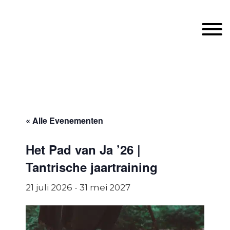
Door
Unveiling Intimacy
naar
Toggle
de
hoofd
inhoud
Header
echts
« Alle Evenementen
Het Pad van Ja ’26 |
Tantrische jaartraining
21 juli 2026
-
31 mei 2027