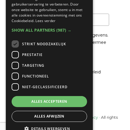
gebruikerservaring te verbeteren. Door
Email
*
onze website te gebruiken, stemt u in met
alle cookies in overeenstemming met ons
Cookiebeleid.
Lees verder
SHOW ALL PARTNERS
(987) →
We gaan voorzichtig om met je gegevens.
Lees in het
Privacybeleid
hoe we hiermee
STRIKT NOODZAKELIJK
om gaan.
PRESTATIE
Privacybeleid
TARGETING
Ik ga akkoord met het privacybeleid
FUNCTIONEEL
NIET-GECLASSIFICEERD
Verzenden
ALLES ACCEPTEREN
ALLES AFWIJZEN
© Copyright 2022 - 2026
Unveiling Intimacy
· All rights
reserved
DETAILS WEERGEVEN