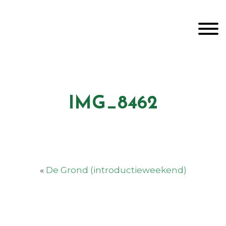
Door
Unveiling Intimacy
naar
Toggle
de
hoofd
inhoud
Header
echts
IMG_8462
«
De Grond (introductieweekend)