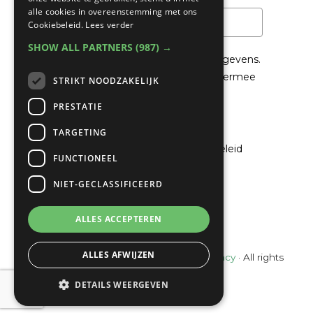
alle cookies in overeenstemming met ons
Cookiebeleid.
Lees verder
SHOW ALL PARTNERS
(987) →
We gaan voorzichtig om met je gegevens.
Lees in het
Privacybeleid
hoe we hiermee
STRIKT NOODZAKELIJK
om gaan.
PRESTATIE
Privacybeleid
TARGETING
Ik ga akkoord met het privacybeleid
FUNCTIONEEL
NIET-GECLASSIFICEERD
Verzenden
ALLES ACCEPTEREN
ALLES AFWIJZEN
© Copyright 2022 - 2026
Unveiling Intimacy
· All rights
reserved
DETAILS WEERGEVEN
Ontwikkeling door
Probu