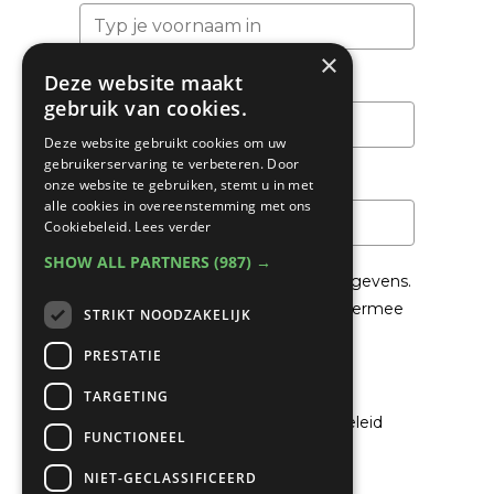
×
Deze website maakt
Achternaam
gebruik van cookies.
Deze website gebruikt cookies om uw
gebruikerservaring te verbeteren. Door
Email
*
onze website te gebruiken, stemt u in met
alle cookies in overeenstemming met ons
Cookiebeleid.
Lees verder
SHOW ALL PARTNERS
(987) →
We gaan voorzichtig om met je gegevens.
Lees in het
Privacybeleid
hoe we hiermee
STRIKT NOODZAKELIJK
om gaan.
PRESTATIE
Privacybeleid
TARGETING
Ik ga akkoord met het privacybeleid
FUNCTIONEEL
NIET-GECLASSIFICEERD