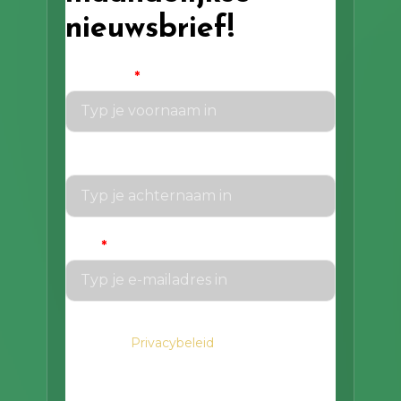
nieuwsbrief!
Voornaam
*
Achternaam
Email
*
We gaan voorzichtig om met je gegevens.
Privacybeleid
Lees in het
hoe we hiermee
om gaan.
Privacybeleid