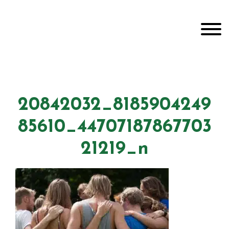
Door
Unveiling Intimacy
naar
Toggle
de
hoofd
inhoud
Header
echts
20842032_8185904249
85610_44707187867703
21219_n