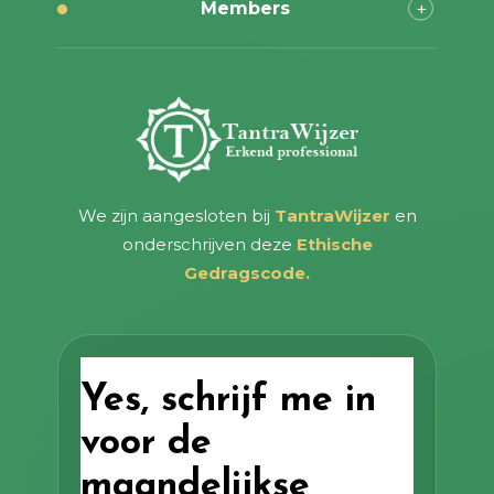
Members
We zijn aangesloten bij
TantraWijzer
en
onderschrijven deze
Ethische
Gedragscode.
Yes, schrijf me in
voor de
maandelijkse