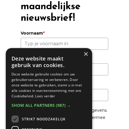
maandelijkse
nieuwsbrief!
Voornaam
*
×
Deze website maakt
Achternaam
gebruik van cookies.
Deze website gebruikt cookies om uw
gebruikerservaring te verbeteren. Door
Email
*
onze website te gebruiken, stemt u in met
alle cookies in overeenstemming met ons
Cookiebeleid.
Lees verder
SHOW ALL PARTNERS
(987) →
We gaan voorzichtig om met je gegevens.
Lees in het
Privacybeleid
hoe we hiermee
STRIKT NOODZAKELIJK
om gaan.