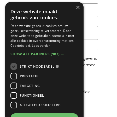
×
Deze website maakt
Achternaam
gebruik van cookies.
Deze website gebruikt cookies om uw
gebruikerservaring te verbeteren. Door
Email
*
onze website te gebruiken, stemt u in met
alle cookies in overeenstemming met ons
Cookiebeleid.
Lees verder
SHOW ALL PARTNERS
(987) →
We gaan voorzichtig om met je gegevens.
Lees in het
Privacybeleid
hoe we hiermee
STRIKT NOODZAKELIJK
om gaan.
PRESTATIE
Privacybeleid
TARGETING
Ik ga akkoord met het privacybeleid
FUNCTIONEEL
NIET-GECLASSIFICEERD
Verzenden